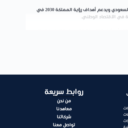
لسعودي
ويدعم أهداف
رؤية المملكة 2030
في
 في الاقتصاد الوطني.
ن أحدث استراتيجيات التسويق، التخطيط المالي،
فكار الإبداعية إلى مشاريع ناجحة. من خلال التدريب
تسب المهارات القيادية والإدارية اللازمة لبناء
لدعم ريادة الأعمال وتعزيز دور المنشآت الصغيرة
لين، سيوفر لك هذا البرنامج فرصًا متنامية
روابط سريعة
من نحن
ات
معاهدنا
ات
شركائنا
ات
تواصل معنا
ية