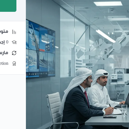
متو
0 إجمالي الملتحقين
مارس 2, 2026 آخ
etion