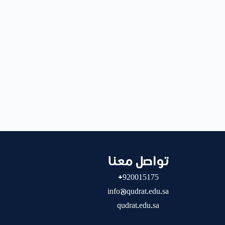
تواصل معنا
920015175+
info@qudrat.edu.sa
qudrat.edu.sa