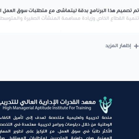
تم تصميم هذا البرنامج بدقة ليتماشى مع متطلبات
سوق العمل ا
تنمية القطاع الخاص وزيادة مساهمة المنشآت الصغيرة والمتوسطة
ستتعلم كيف تؤسس، تطلق، وتدير مشروعك الخاص من الصفر، مع إتقا
الإدارة الحديثة، وبناء الأعمال المستدامة
إظهار المزيد
دبلوم ريادة الأعمال
في قسم التقنية الإدارية هو بوابتك لتحويل الأ
الميداني المباشر في المؤسسات التجارية والصناعية والخدمية، ستك
شركات فعّالة. يتمتع هذا الدبلوم بالتوافق التام مع توجهات
رؤية 2030
والمتوسطة في الاقتصاد السعودي. مع تزايد الحاجة لرواد أعمال مؤه
للمساهمة في القطاع التجاري وتنفيذ مشاريع مبتكرة.
منصة تدريبية وتعليمية متخصصة تهدف إلى تأهيل الكفاء
الوطنية من خلال دبلومات وبرامج تدريبية معتمدة في التخصص
الأكثر طلبًا في سوق العمل، مع التركيز على تطوير المهار
المهنية ورفع جاهزية المتدربين لمتطلبات المستقبل ورؤ