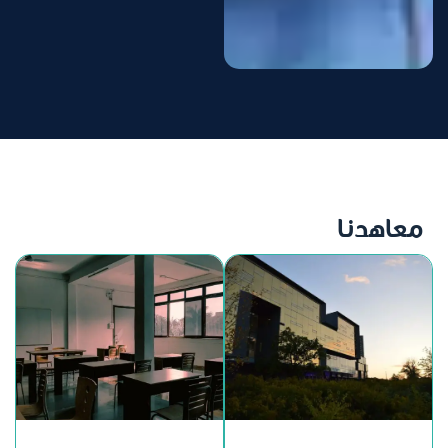
معاهدنا
إداري ومهني
لغات وترجمة