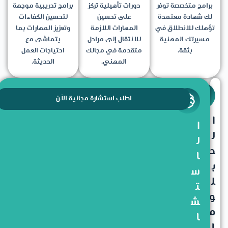
برامج متخصصة توفر
دورات تأهيلية تركز
برامج تدريبية موجهة
لك شهادة معتمدة
على تحسين
لتحسين الكفاءات
تؤهلك للانطلاق في
المهارات اللازمة
وتعزيز المهارات بما
مسيرتك المهنية
للانتقال إلى مراحل
يتماشى مع
بثقة.
متقدمة في مجالك
احتياجات العمل
المهني.
الحديثة.
اطلب استشارة مجانية الآن
ا
ا
ل
ل
د
ا
ب
س
ل
ت
و
ش
م
ا