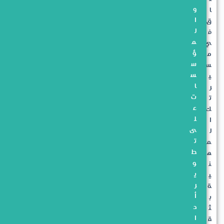
و
ا
ا
ق
ل
ف
م
ي
ؤ
م
س
س
س
ي
ا
ر
ت
ت
ع
ك
ل
ا
ى
ل
ت
م
ط
ه
و
ن
ي
ي
ر
ة
أ
ب
د
ث
ا
ق