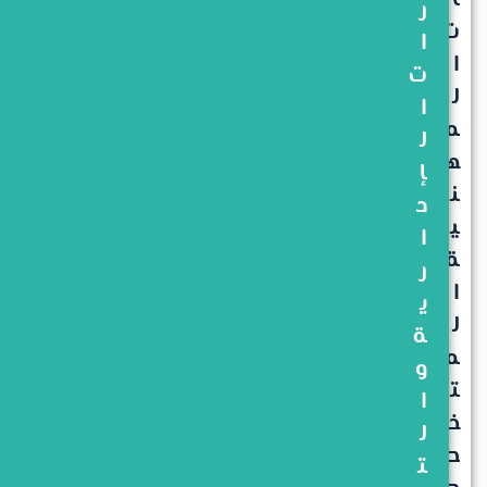
ا
ر
ت
ا
ا
ت
ل
ا
م
ل
ه
إ
ن
د
ي
ا
ة
ر
ا
ي
ل
ة
م
و
ت
ا
خ
ل
ص
ت