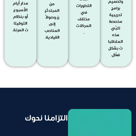
وتصميم
مدار أيام
من
التطورات
برامج
الأسبوع
المبتدئي
في
تدريبية
أو بنظام
ن وصولاً
مختلف
مخصصة
التوقيتا
إلى
المجالات
تلبّي
ت المرنة.
المناصب
.
هذه
القيادية.
المتطلبا
ت بشكل
فعّال.
التزامنا نحوك