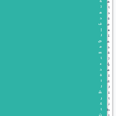
ة
ه
ت
ا
ه
د
د
ة
ف
م
إ
ع
ل
ت
ى
م
م
د
س
ة
ا
ت
ع
ؤ
د
ه
ة
ل
ا
ك
ل
ل
ش
ل
ر
ا
ك
ن
ا
ط
ت
ل