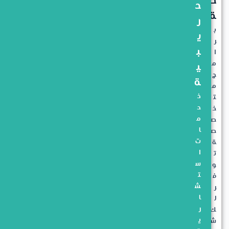
ص
د
ة
ر
ب
ي
ر
ب
ا
م
ي
ج
ة
م
خ
ت
د
خ
م
ص
ا
ص
ت
ة
ا
ت
س
و
ت
ف
ش
ر
ا
ل
ر
ك
ي
ش