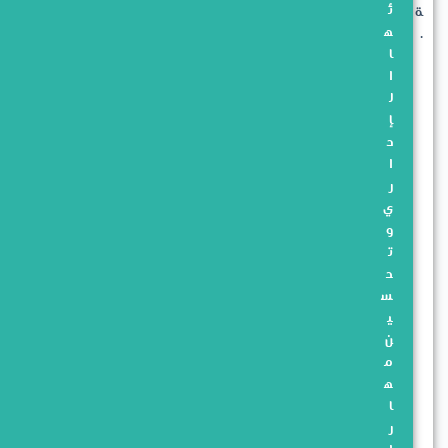
ئ
ة
ه
.
ا
ا
ل
إ
د
ا
ر
ي
و
ت
ح
س
ي
ن
م
ه
ا
ر