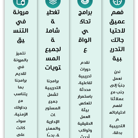
فهم
برامج
تغطي
مرونة
عميق
تحاك
ة
في
لاحتيا
ي
شامل
التنس
جاتك
الواق
ة
يق
التدري
ع
لجميع
نتميز
بية
المس
بالمرونة
نقدم
تويات
في
دورات
نحن
تقديم
تدريبية
نعمل
برامجنا
برامجنا
تفاعلية،
جنبًا إلى
بما
التدريبية
محدثة
جنب مع
يتناسب
تشمل
باستمرار
عملائنا
مع
جميع
لتعكس
لفهم
جداولك
المستوي
بيئة
احتياجاته
الزمنية،
ات
العمل
م
سواء
الإدارية
الحقيقية
التدريبية
كانت
والمهني
وتواكب
بدقة،
على
ة، بدءًا
أحدث