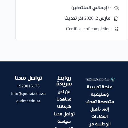
خريطة الفعاليات العالمية.
0 إجمالي الملتحقين
مارس 2, 2026 آخر تحديث
Certificate of completion
روابط
تواصل معنا
سريعة
920015175+
منصة تدريبية
من نحن
info@qudrat.edu.sa
وتعليمية
معاهدنا
qudrat.edu.sa
متخصصة تهدف
شركائنا
إلى تأهيل
تواصل معنا
الكفاءات
سياسة
الوطنية من